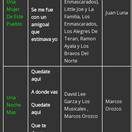
Una
Enmascarados),
Mujer
Little Joe y La
Se me fue
Juan Luna
De Este
Familia, Los
con un
Pueblo
Enmascarados,
amigoal
Los Alegres De
que
Teran, Ramon
estimava yo
Ayala y Los
Bravos Del
Norte
Quedate
aqui
A donde vas
David Lee
Una
Garza y Los
Marcos
Noche
Quedate
Musicales ,
Orozco
Mas
aqui
Marcos Orozco
Que te