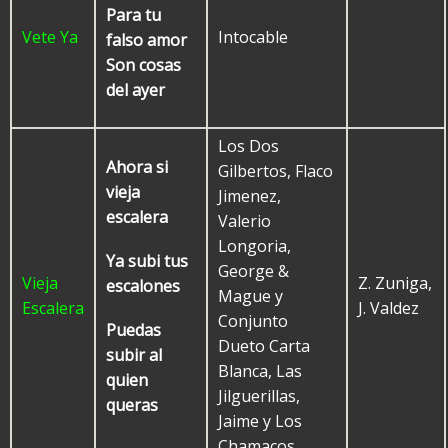
Para tu
Vete Ya
Intocable
falso amor
Son cosas
del ayer
Los Dos
Ahora si
Gilbertos, Flaco
vieja
Jimenez,
escalera
Valerio
Longoria,
Ya subi tus
George &
Vieja
Z. Zuniga,
escalones
Mague y
Escalera
J. Valdez
Conjunto
Puedas
Dueto Carta
subir al
Blanca, Las
quien
Jilguerillas,
queras
Jaime y Los
Chamacos