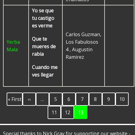
Yo se que
tu castigo
es verme
Carlos Guzman,
Que te
Yerba
Los Fabulosos
mueres de
Mala
4 , Augustin
rabia
Ramirez
Cuando me
ves llegar
First
Previous
Page
Page
Page
Page
Page
Page
Pagination
« First
‹‹
…
5
6
7
8
9
10
page
page
Page
Page
Current
11
12
13
page
Special thanks to Nick Gray for supporting our website -