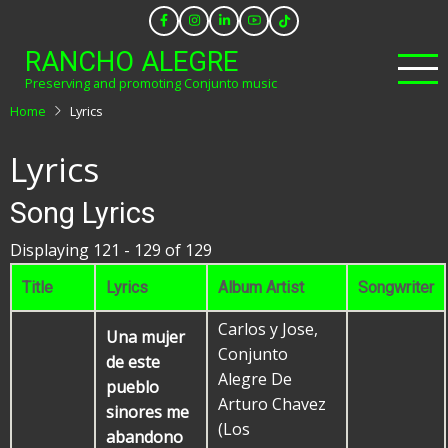
Skip
to
RANCHO ALEGRE
main
Preserving and promoting Conjunto music
content
Home
Lyrics
Lyrics
Song Lyrics
Displaying 121 - 129 of 129
Title
Lyrics
Album Artist
Songwriter
Carlos y Jose,
Una mujer
Conjunto
de este
Alegre De
pueblo
Arturo Chavez
sinores me
(Los
abandono