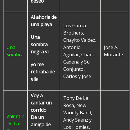
deseo
Al ahoria de
una playa
Los Garcia
Brothers,
Una
Chayito Valdez,
sombra
Una
Antonio
Jose A.
negra vi
Sombra
Aguilar, Chano
Morante
Cadena y Su
yo me
Conjunto,
retiraba de
Carlos y Jose
ella
Voy a
Tony De La
cantar un
Rosa, New
corrido
Variety Band,
Valentin
De un
Andy Saenz y
De La
amigo de
Los Homies,