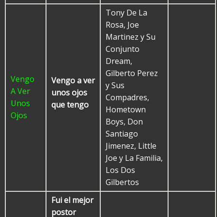
Tony De La
Rosa, Joe
Martinez y Su
Conjunto
Dream,
Gilberto Perez
Vengo
Vengo a ver
y Sus
A Ver
unos ojos
Compadres,
Unos
que tengo
Hometown
Ojos
Boys, Don
Santiago
Jimenez, Little
Joe y La Familia,
Los Dos
Gilbertos
Fui el mejor
postor