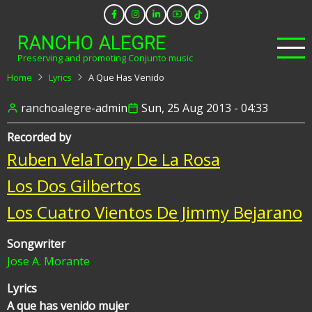
Skip
to
RANCHO ALEGRE
main
Preserving and promoting Conjunto music
content
Home
Lyrics
A Que Has Venido
ranchoalegre-admin
Sun, 25 Aug 2013 - 04:33
Recorded by
Ruben Vela
Tony De La Rosa
Los Dos Gilbertos
Los Cuatro Vientos De Jimmy Bejarano
Songwriter
Jose A. Morante
Lyrics
A que has venido mujer