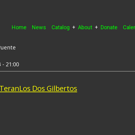
Main
Home
News
Catalog
About
Donate
Cale
navigation
Puente
 - 21:00
 Teran
Los Dos Gilbertos