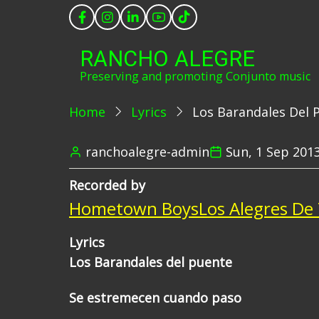
Skip
to
main
RANCHO ALEGRE
content
Preserving and promoting Conjunto music
Home
Lyrics
Los Barandales Del 
ranchoalegre-admin
Sun, 1 Sep 2013
Recorded by
Hometown Boys
Los Alegres De
Lyrics
Los Barandales del puente
Se estremecen cuando paso